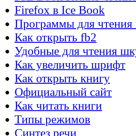
PerformanceTest для Windows
Firefox в Ice Book
Тестирование всех компонентов компьютера.
Программы для чтения 
EVEREST Ultimate Edition...
Как открыть fb2
Диагностики и анализа компьютера.
Удобные для чтения шк
EVEREST Home Edition для...
Как увеличить шрифт
Предназначена для диагностики.
Как открыть книгу
System Monitor II для Windows
Официальный сайт
System Monitor II показ параметров компьютера
Как читать книги
Speccy для Windows
Типы режимов
Определения информации о системе и компьютере
Синтез речи
Fraps для Windows