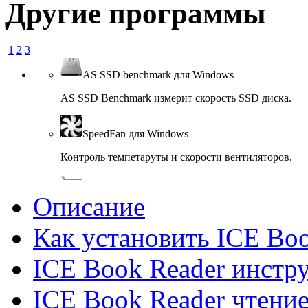
Другие программы
1
2
3
AS SSD benchmark для Windows
AS SSD Benchmark измерит скорость SSD диска.
SpeedFan для Windows
Контроль темпетаруты и скорости вентиляторов.
GPU-Z для Windows
Описание
Предоставляет информацию о видеосистеме.
Как установить ICE Bo
SIW для Windows
ICE Book Reader инстр
SIW- информация о компонентах компьютера.
ICE Book Reader чтение