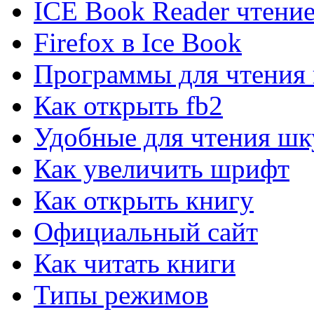
ICE Book Reader чтение
SpeedFan для Windows
Firefox в Ice Book
Контроль темпетаруты и скорости вентиляторов.
Программы для чтения 
Fraps для Windows
Как открыть fb2
Измерение частоты FPS
Удобные для чтения шк
PerformanceTest для Windows
Как увеличить шрифт
Тестирование всех компонентов компьютера.
Как открыть книгу
EVEREST Ultimate Edition...
Официальный сайт
Диагностики и анализа компьютера.
Как читать книги
SIW для Windows
Типы режимов
SIW- информация о компонентах компьютера.