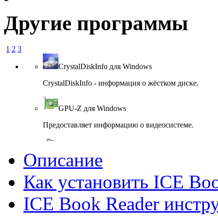
Другие программы
1
2
3
CrystalDiskInfo для Windows
CrystalDiskInfo - информация о жёстком диске.
GPU-Z для Windows
Предоставляет информацию о видеосистеме.
System Monitor II для Windows
Описание
System Monitor II показ параметров компьютера
Как установить ICE Bo
CPU-Z для Windows
ICE Book Reader инстр
Сведения об установленном процессоре.