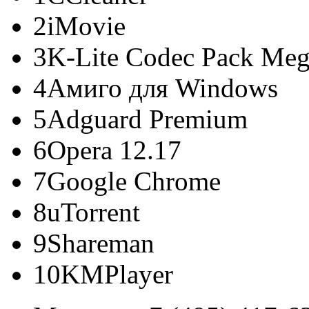
2
iMovie
3
K-Lite Codec Pack Me
4
Амиго для Windows
5
Adguard Premium
6
Opera 12.17
7
Google Chrome
8
uTorrent
9
Shareman
10
KMPlayer