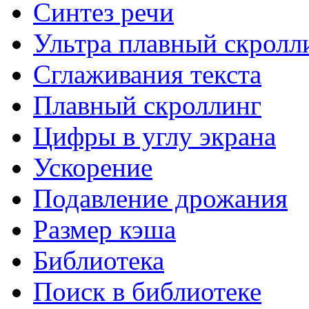
Синтез речи
AS SSD benchmark для Windows
AS SSD Benchmark измерит скорость SSD диска.
Ультра плавный скролл
Сглаживания текста
Speccy для Windows
Определения информации о системе и компьютере
Плавный скроллинг
Цифры в углу экрана
EVEREST Home Edition для...
Предназначена для диагностики.
Ускорение
Подавление дрожания
Размер кэша
Библиотека
Поиск в библиотеке