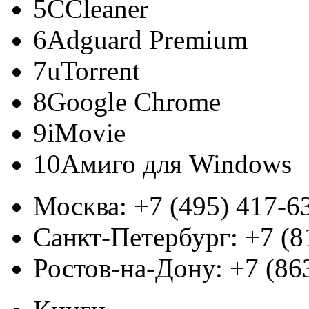
5
CCleaner
6
Adguard Premium
7
uTorrent
8
Google Chrome
9
iMovie
10
Амиго для Windows
Москва:
+7 (495) 417-6
Санкт-Петербург:
+7 (8
Ростов-на-Дону:
+7 (86