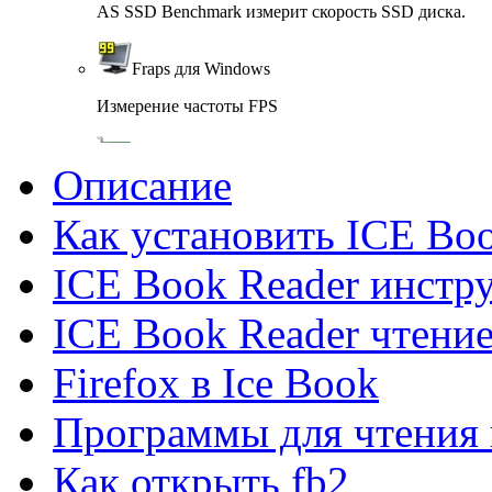
AS SSD Benchmark измерит скорость SSD диска.
Fraps для Windows
Измерение частоты FPS
GPU-Z для Windows
Описание
Предоставляет информацию о видеосистеме.
Как установить ICE Bo
Speccy для Windows
ICE Book Reader инстр
Определения информации о системе и компьютере
ICE Book Reader чтение
System Monitor II для Windows
Firefox в Ice Book
System Monitor II показ параметров компьютера
Программы для чтения 
SIW для Windows
Как открыть fb2
SIW- информация о компонентах компьютера.