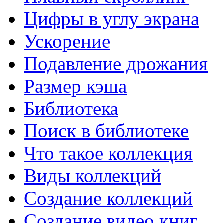
Цифры в углу экрана
SpeedFan для Windows
Контроль темпетаруты и скорости вентиляторов.
Ускорение
Подавление дрожания
Размер кэша
Библиотека
Поиск в библиотеке
Что такое коллекция
Виды коллекций
Создание коллекций
Создание видео книг