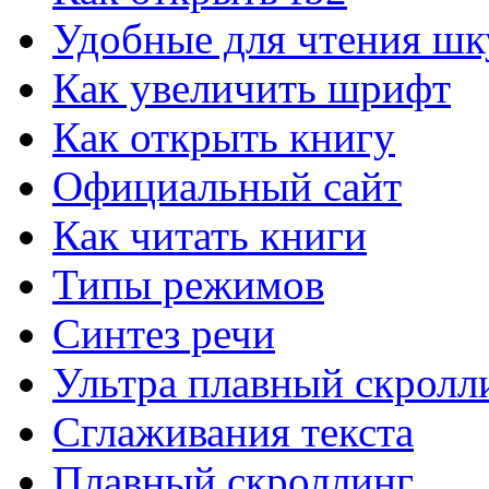
Удобные для чтения шк
CPU-Z для Windows
Как увеличить шрифт
Сведения об установленном процессоре.
Как открыть книгу
EVEREST Ultimate Edition...
Официальный сайт
Диагностики и анализа компьютера.
Как читать книги
CrystalDiskInfo для Windows
Типы режимов
CrystalDiskInfo - информация о жёстком диске.
Синтез речи
EVEREST Home Edition для...
Предназначена для диагностики.
Ультра плавный скролл
Сглаживания текста
PerformanceTest для Windows
Тестирование всех компонентов компьютера.
Плавный скроллинг