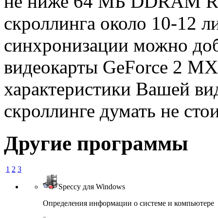
не ниже 64 МБ DDRAM RA
скроллинга около 10-12 ли
синхронизации можно доб
видеокарты GeForce 2 M
характеристики Вашей вид
скроллинге думать не стои
Другие программы
1
2
3
Speccy для Windows
Определения информации о системе и компьютере