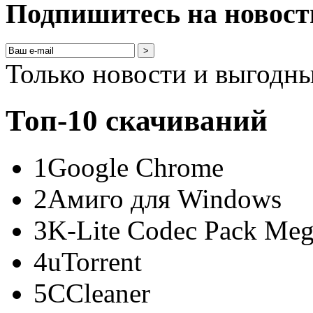
Подпишитесь на новост
>
Только новости и выгодн
Топ-10 скачиваний
1
Google Chrome
2
Амиго для Windows
3
K-Lite Codec Pack Me
4
uTorrent
5
CCleaner