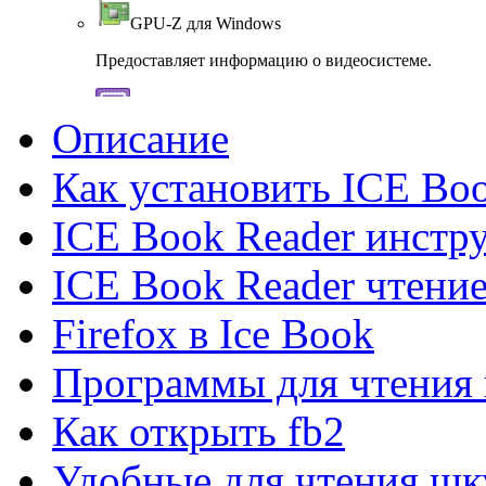
GPU-Z для Windows
Предоставляет информацию о видеосистеме.
CPU-Z для Windows
Описание
Сведения об установленном процессоре.
Как установить ICE Bo
Fraps для Windows
ICE Book Reader инстр
Измерение частоты FPS
ICE Book Reader чтение
SIW для Windows
Firefox в Ice Book
SIW- информация о компонентах компьютера.
Программы для чтения 
AS SSD benchmark для Windows
Как открыть fb2
AS SSD Benchmark измерит скорость SSD диска.
Удобные для чтения шк