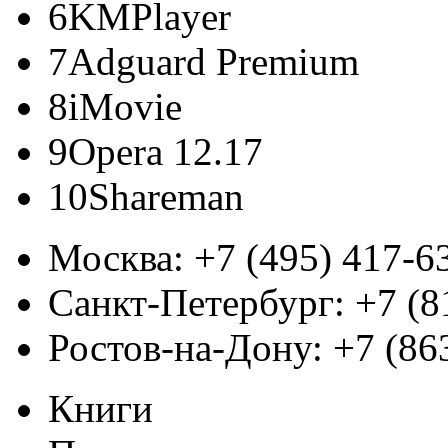
6
KMPlayer
7
Adguard Premium
8
iMovie
9
Opera 12.17
10
Shareman
Москва:
+7 (495) 417-6
Санкт-Петербург:
+7 (8
Ростов-на-Дону:
+7 (86
Книги