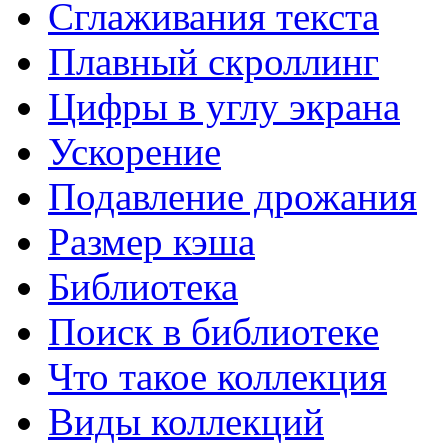
Сглаживания текста
EVEREST Ultimate Edition...
Диагностики и анализа компьютера.
Плавный скроллинг
Цифры в углу экрана
CPU-Z для Windows
Сведения об установленном процессоре.
Ускорение
Подавление дрожания
Размер кэша
Библиотека
Поиск в библиотеке
Что такое коллекция
Виды коллекций