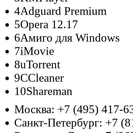
4
Adguard Premium
5
Opera 12.17
6
Амиго для Windows
7
iMovie
8
uTorrent
9
CCleaner
10
Shareman
Москва:
+7 (495) 417-6
Санкт-Петербург:
+7 (8