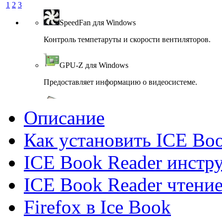
1
2
3
SpeedFan для Windows
Контроль темпетаруты и скорости вентиляторов.
GPU-Z для Windows
Предоставляет информацию о видеосистеме.
System Monitor II для Windows
Описание
System Monitor II показ параметров компьютера
Как установить ICE Bo
EVEREST Home Edition для...
ICE Book Reader инстр
Предназначена для диагностики.
ICE Book Reader чтение
Fraps для Windows
Firefox в Ice Book
Измерение частоты FPS