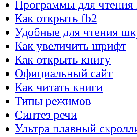
Программы для чтения 
Speccy для Windows
Как открыть fb2
Определения информации о системе и компьютере
Удобные для чтения шк
PerformanceTest для Windows
Как увеличить шрифт
Тестирование всех компонентов компьютера.
Как открыть книгу
CrystalDiskInfo для Windows
Официальный сайт
CrystalDiskInfo - информация о жёстком диске.
Как читать книги
SIW для Windows
Типы режимов
SIW- информация о компонентах компьютера.
Синтез речи
AS SSD benchmark для Windows
AS SSD Benchmark измерит скорость SSD диска.
Ультра плавный скролл