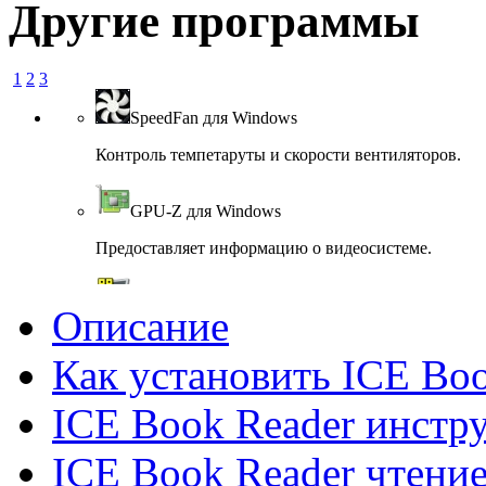
Другие программы
1
2
3
SpeedFan для Windows
Контроль темпетаруты и скорости вентиляторов.
GPU-Z для Windows
Предоставляет информацию о видеосистеме.
Fraps для Windows
Описание
Измерение частоты FPS
Как установить ICE Bo
SIW для Windows
ICE Book Reader инстр
SIW- информация о компонентах компьютера.
ICE Book Reader чтение