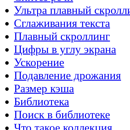
Диагностики и анализа компьютера.
Ультра плавный скролл
Сглаживания текста
System Monitor II для Windows
System Monitor II показ параметров компьютера
Плавный скроллинг
Цифры в углу экрана
EVEREST Home Edition для...
Предназначена для диагностики.
Ускорение
Подавление дрожания
Размер кэша
Библиотека
Поиск в библиотеке
Что такое коллекция