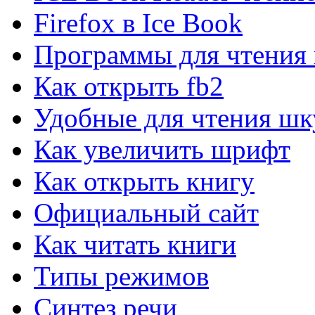
CPU-Z для Windows
Firefox в Ice Book
Сведения об установленном процессоре.
Программы для чтения 
PerformanceTest для Windows
Как открыть fb2
Тестирование всех компонентов компьютера.
Удобные для чтения шк
AS SSD benchmark для Windows
Как увеличить шрифт
AS SSD Benchmark измерит скорость SSD диска.
Как открыть книгу
Speccy для Windows
Официальный сайт
Определения информации о системе и компьютере
Как читать книги
CrystalDiskInfo для Windows
Типы режимов
CrystalDiskInfo - информация о жёстком диске.
Синтез речи
EVEREST Ultimate Edition...