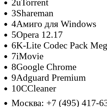
2
uTorrent
3
Shareman
4
Амиго для Windows
5
Opera 12.17
6
K-Lite Codec Pack Me
7
iMovie
8
Google Chrome
9
Adguard Premium
10
CCleaner
Москва:
+7 (495) 417-6