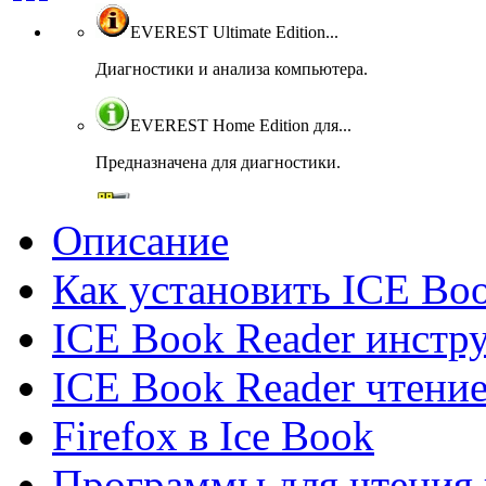
EVEREST Ultimate Edition...
Диагностики и анализа компьютера.
EVEREST Home Edition для...
Предназначена для диагностики.
Fraps для Windows
Описание
Измерение частоты FPS
Как установить ICE Bo
PerformanceTest для Windows
ICE Book Reader инстр
Тестирование всех компонентов компьютера.
ICE Book Reader чтение
GPU-Z для Windows
Firefox в Ice Book
Предоставляет информацию о видеосистеме.
Программы для чтения 