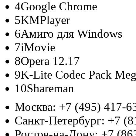
4
Google Chrome
5
KMPlayer
6
Амиго для Windows
7
iMovie
8
Opera 12.17
9
K-Lite Codec Pack Me
10
Shareman
Москва:
+7 (495) 417-6
Санкт-Петербург:
+7 (8
Ростов-на-Дону:
+7 (86