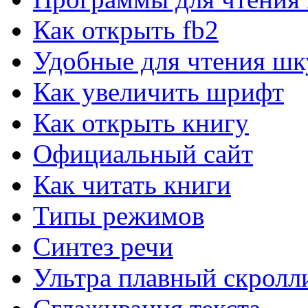
System Monitor II для Windows
Как открыть fb2
System Monitor II показ параметров компьютера
Удобные для чтения шк
SpeedFan для Windows
Как увеличить шрифт
Контроль темпетаруты и скорости вентиляторов.
Как открыть книгу
Speccy для Windows
Официальный сайт
Определения информации о системе и компьютере
Как читать книги
CPU-Z для Windows
Типы режимов
Сведения об установленном процессоре.
Синтез речи
AS SSD benchmark для Windows
AS SSD Benchmark измерит скорость SSD диска.
Ультра плавный скролл
SIW для Windows