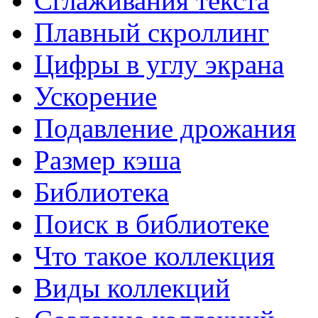
Сглаживания текста
SIW- информация о компонентах компьютера.
Плавный скроллинг
Цифры в углу экрана
CrystalDiskInfo для Windows
CrystalDiskInfo - информация о жёстком диске.
Ускорение
Подавление дрожания
Размер кэша
Библиотека
Поиск в библиотеке
Что такое коллекция
Виды коллекций